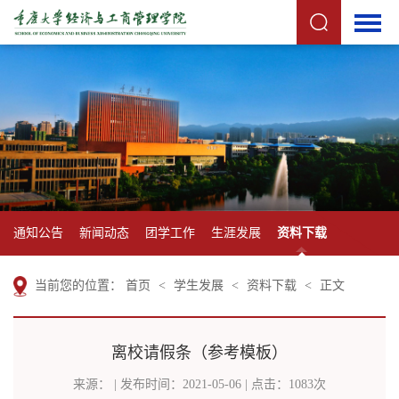
通知公告
新闻动态
团学工作
生涯发展
资料下载
当前您的位置：
首页
<
学生发展
<
资料下载
<
正文
离校请假条（参考模板）
来源： | 发布时间：2021-05-06 | 点击：
1083
次