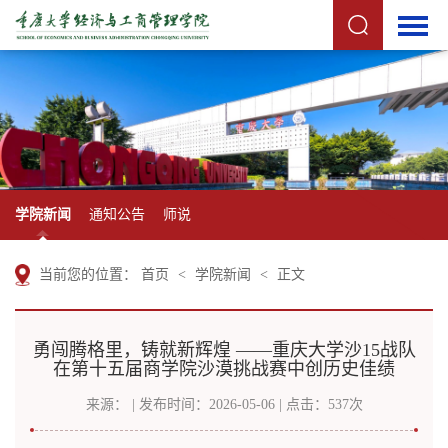
学院新闻
通知公告
师说
当前您的位置：
首页
<
学院新闻
<
正文
勇闯腾格里，铸就新辉煌 ——重庆大学沙15战队
在第十五届商学院沙漠挑战赛中创历史佳绩
来源： | 发布时间：2026-05-06 | 点击：
537
次