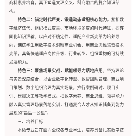
商科素养培育，真正塑造文理交叉、科商融合的复合知识结
构。
特色二：锚定时代巨变，锻造动态适配核心能力。
紧扣数
字经济迭代、组织模式变革、市场环境多变的时代特征，摒弃
固化知识灌输。以应对不确定性、适配产业新变革为培养导
向，训练学生用数字技术洞察商业机会、用商业思维驾驭技术
变革，具备快速适应岗位升级、行业转型、组织重构的可持续
发展能力。
特色三：聚焦场景实战，赋能领导力落地应用
。坚持理论
与实景深度结合，以企业数字化转型、数智团队管理、商业项
目策划、数字组织治理为真实场景，推行案例研讨、项目实
训、模拟决策等教学模式。把数字素养、商业思维、领导能力
融入真实管理场景落地实训，打通复合人才从知识储备到能力
展现的“最后一公里
”
。
三、培养目标
本微专业旨在面向全校各专业学生，培养具备扎实数字技