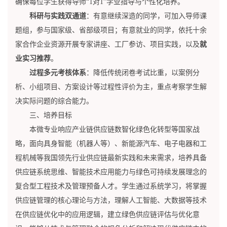
确保每位学生获得导师“1对1”学业指导与个性化培养。
科研
与
实践
双
通道
：有意继续深造的同学，可加入导师课
题组，参与国家级、省部级项目；有意就业的同学，依托十余
家合作企业资源开展专家讲座、工厂参访、项目实践，以及
就
业实习推荐
。
过程
多元考核体系
：降低传统闭卷考试比重，以案例分
析、小组项目、方案设计等过程性评价为主，重点考察学生解
决实际问题的综合能力。
三、培养目标
本微专业响应产业链供应链数智化绿色化转型等国家战
略，面向具身智能（机器人等）、新能源汽车、电子电器和工
程机械等我国领先行业供应链最新实践和未来需求，培养具备
供应链系统思维、智能技术应用能力与绿色可持续发展理念的
复合型工程技术及管理预备人才。学生通过系统学习，将掌握
供应链管理的核心理论与方法，理解人工智能、大数据等技术
在供应链优化中的应用逻辑，建立绿色供应链评估与优化意