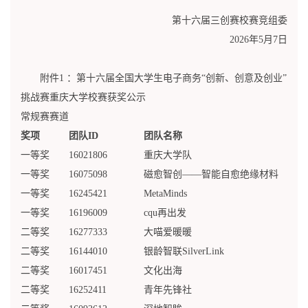
第十六届三创赛校赛竞组委
2026年5月7日
附件1 ：第十六届全国大学生电子商务“创新、创意及创业”
挑战赛重庆大学校赛获奖公示
常规赛赛道
奖项
团队ID
团队名称
一等奖
16021806
重庆大学队
一等奖
16075098
磁愈智创——智能自愈绝缘材料
一等奖
16245421
MetaMinds
一等奖
16196009
cqu再出发
二等奖
16277333
大喵爱暖暖
二等奖
16144010
银龄智联SilverLink
二等奖
16017451
文化出海
二等奖
16252411
青年先锋社