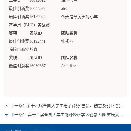
二等奖
16092612
深地智眸
最佳创新奖
16044372
airC
最佳创新奖
16159922
今天是最厉害的小羊
产学用（BUC）实战赛
奖项
团队ID
团队名称
最佳创业奖
16192441
抑扬77
跨境电商实战赛
奖项
团队ID
团队名称
最佳创意奖
16030367
Asterline
上一条：第十六届全国大学生电子商务“创新、创意及创业”挑战赛重庆大学校赛晋级结果
下一条： 第十二届全国大学生能源经济学术创意大赛 重庆大学获奖名单公示