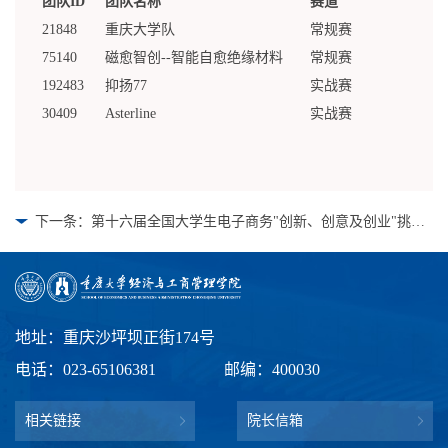
团队ID
团队名称
赛道
21848
重庆大学队
常规赛
75140
磁愈智创--智能自愈绝缘材料
常规赛
192483
抑扬77
实战赛
30409
Asterline
实战赛
下一条：第十六届全国大学生电子商务"创新、创意及创业"挑战赛重庆大学校赛获奖结果
地址：重庆沙坪坝正街174号
电话：023-65106381
邮编：400030
相关链接
院长信箱