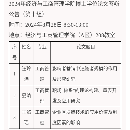
2024
年经济与工商管理学院博士学位论文答辩
公告（第
十
组）
时间：
2024
年
8
月
28
日
8
:
3
0-
13
:00
地点：经济与工商管理学院（
A
区）
208
教室
序
姓名
专业
论文题目
号
汪玲
工商管
影响者营销中追随者规模的作用
1
漂
及形成研究
理
工商管
职场
“佛系”的理论构建、量表开
2
晏渝
发及应用研究
理
王懿
工商管
企业区块链技术的应用价值及制
3
瑶
度因素的影响
理